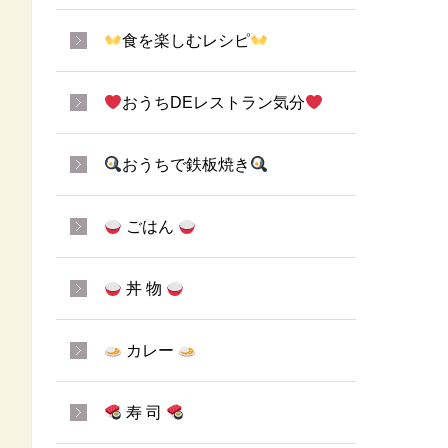
食を楽しむレシピ
おうちDEレストラン気分
おうちで鉄板焼き
ごはん
丼 物
カレー
寿 司