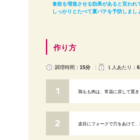
食欲を増進させる効果があると言われ
しっかりとたべて夏バテを予防しまし
作り方
調理時間：
15分
１人
あたり
：
6
鶏もも肉は、常温に戻して置き
皮目にフォークで穴をあけて、