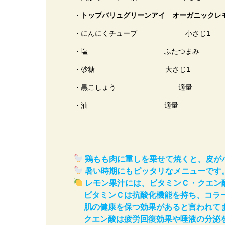
・
トップバリュグリーンアイ オーガニックレ
・にんにくチューブ 小さじ1
・塩 ふたつまみ
・砂糖 大さじ1
・黒こしょう 適量
・油 適量
鶏もも肉に重しを乗せて焼くと、皮が
暑い時期にもピッタリなメニューです
レモン果汁には、ビタミンＣ
・
クエン
ビタミンＣは抗酸化機能を持ち、コラー
肌の健康を保つ効果があると言われて
クエン酸は疲労回復効果や唾液の分泌