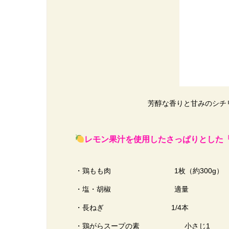
芳醇な香りと甘みのシチ
レモン果汁を使用したさっぱりとした
・鶏もも肉 1枚（約300g）
・塩・胡椒 適量
・長ねぎ 1/4本
・鶏がらスープの素 小さじ1