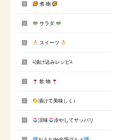
煮 物
サラダ
スイーツ
⁂漬け込みレシピ⁂
飲 物
漬けて美味しく♪
涼味
冷やしてサッパリ
おうちde全国グルメ