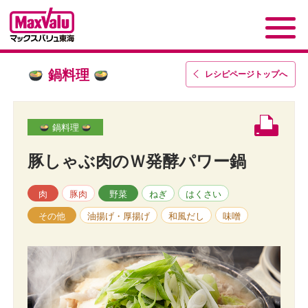
鍋料理
レシピページトップ
へ
鍋料理
豚しゃぶ肉のＷ発酵パワー鍋
肉
豚肉
野菜
ねぎ
はくさい
その他
油揚げ・厚揚げ
和風だし
味噌