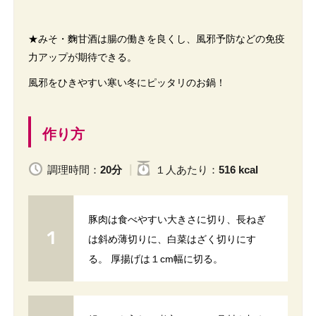
★みそ・麴甘酒は腸の働きを良くし、風邪予防などの免疫
力アップが期待できる。
風邪をひきやすい寒い冬にピッタリのお鍋！
作り方
調理時間：
20分
１人
あたり
：
516 kcal
豚肉は食べやすい大きさに切り、長ねぎ
は斜め薄切りに、白菜はざく切りにす
る。 厚揚げは１cm幅に切る。