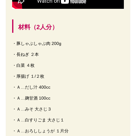
材料（2人分）
・豚しゃぶしゃぶ肉 200g
・長ねぎ ２本
・白菜 ４枚
・厚揚げ １/２枚
・Ａ…だし汁 400cc
・Ａ…麹甘酒 100cc
・Ａ…みそ 大さじ３
・Ａ…白すりごま 大さじ１
・Ａ…おろししょうが １片分