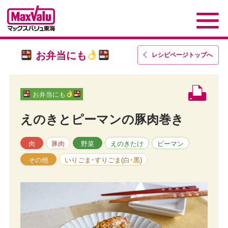
お弁当にも
レシピページトップ
へ
お弁当にも
えのきとピーマンの豚肉巻き
肉
豚肉
野菜
えのきたけ
ピーマン
その他
いりごま･すりごま(白･黒)