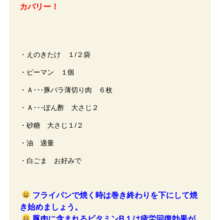
カバリー！
・えのきたけ １/２袋
・ピーマン １個
・Ａ･･･豚バラ薄切り肉 ６枚
・Ａ･･･ぽん酢 大さじ２
・砂糖 大さじ１/２
・油 適量
・白ごま お好みで
フライパンで焼く時は巻き終わりを下にして焼
き始めましょう。
豚肉に含まれるビタミンB１は疲労回復効果が