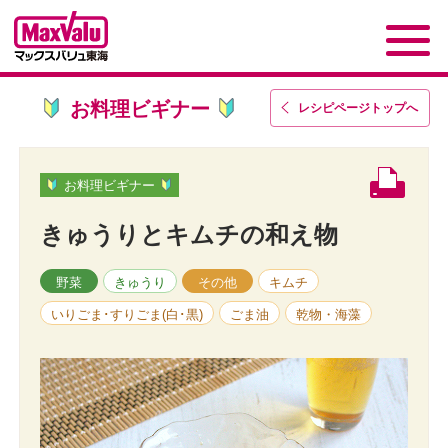
お料理ビギナー
レシピページトップ
へ
お料理ビギナー
きゅうりとキムチの和え物
野菜
きゅうり
その他
キムチ
いりごま･すりごま(白･黒)
ごま油
乾物・海藻