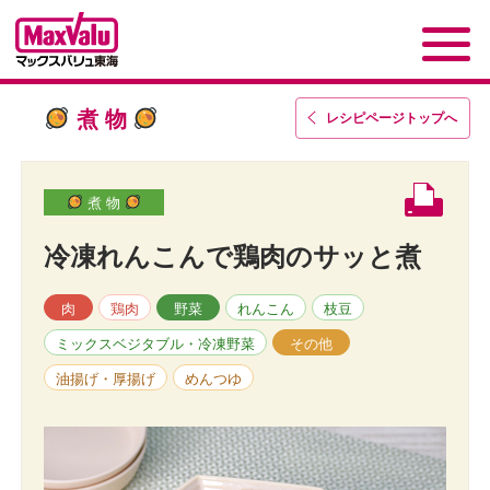
煮 物
レシピページトップ
へ
煮 物
冷凍れんこんで鶏肉のサッと煮
肉
鶏肉
野菜
れんこん
枝豆
ミックスベジタブル・冷凍野菜
その他
油揚げ・厚揚げ
めんつゆ