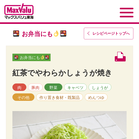
お弁当にも
レシピページトップ
へ
お弁当にも
紅茶でやわらかしょうが焼き
肉
豚肉
野菜
キャベツ
しょうが
その他
作り置き食材・既製品
めんつゆ