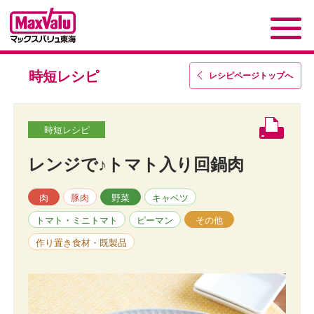
時短レシピ
レシピページトップ
へ
時短レシピ
レンジで♪トマト入り回鍋肉
肉
豚肉
野菜
キャベツ
トマト・ミニトマト
ピーマン
その他
作り置き食材・既製品