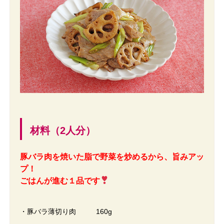
材料（2人分）
豚バラ肉を焼いた脂で野菜を炒めるから、旨みアッ
プ！
ごはんが進む１品です
・豚バラ薄切り肉 160g