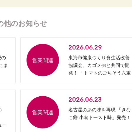
の他のお知らせ
2026.06.29
域の
東海市健康づくり食生活改善
 こま
協議会、カゴメ㈱と共同で開
発！ 「トマトのごちそう六重
奏弁当」を発売
2026.06.23
）
名古屋のあの味を再現 「きな
こ餅 小倉トースト味」発売！
ュー