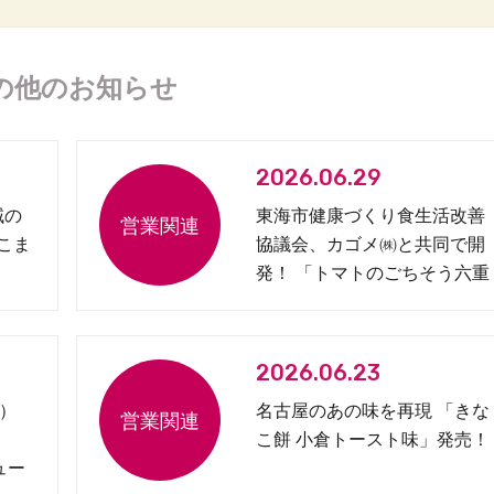
の他のお知らせ
2026.06.29
域の
東海市健康づくり食生活改善
 こま
協議会、カゴメ㈱と共同で開
発！ 「トマトのごちそう六重
奏弁当」を発売
2026.06.23
）
名古屋のあの味を再現 「きな
こ餅 小倉トースト味」発売！
ュー