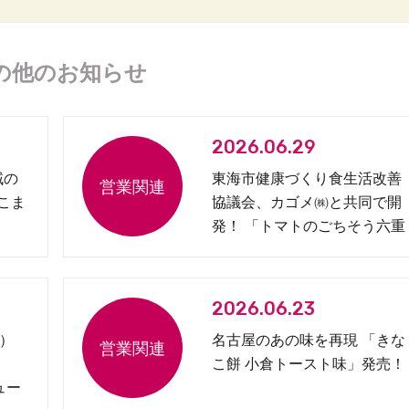
の他のお知らせ
2026.06.29
域の
東海市健康づくり食生活改善
 こま
協議会、カゴメ㈱と共同で開
発！ 「トマトのごちそう六重
奏弁当」を発売
2026.06.23
）
名古屋のあの味を再現 「きな
こ餅 小倉トースト味」発売！
ュー