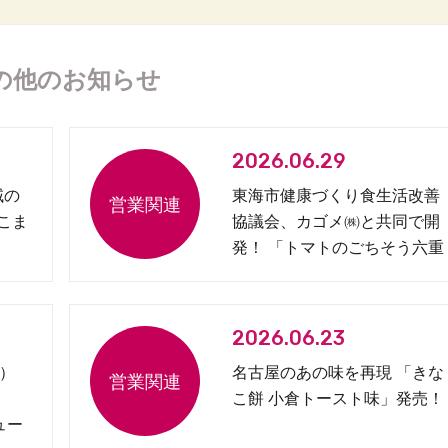
の他のお知らせ
2026.06.29
域の
東海市健康づくり食生活改善
 こま
協議会、カゴメ㈱と共同で開
発！ 「トマトのごちそう六重
奏弁当」を発売
2026.06.23
）
名古屋のあの味を再現 「きな
こ餅 小倉トースト味」発売！
ュー