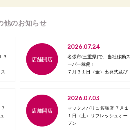
の他のお知らせ
2026.07.24
１３
名張市(三重県)で、当社移動
ーパー稼働！
レス
７月３１日（金）出発式及び
見守り協定締結式開催
2026.07.03
 ７
マックスバリュ名張店 ７月１
ュ
１日（土）リフレッシュオー
プン