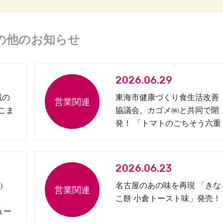
の他のお知らせ
2026.06.29
域の
東海市健康づくり食生活改善
 こま
協議会、カゴメ㈱と共同で開
発！ 「トマトのごちそう六重
奏弁当」を発売
2026.06.23
）
名古屋のあの味を再現 「きな
こ餅 小倉トースト味」発売！
ュー