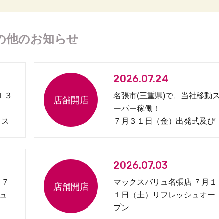
の他のお知らせ
2026.07.24
１３
名張市(三重県)で、当社移動
ーパー稼働！
レス
７月３１日（金）出発式及び
見守り協定締結式開催
2026.07.03
 ７
マックスバリュ名張店 ７月１
ュ
１日（土）リフレッシュオー
プン