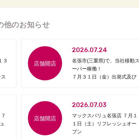
の他のお知らせ
2026.07.24
１３
名張市(三重県)で、当社移動
ーパー稼働！
レス
７月３１日（金）出発式及び
見守り協定締結式開催
2026.07.03
 ７
マックスバリュ名張店 ７月１
ュ
１日（土）リフレッシュオー
プン