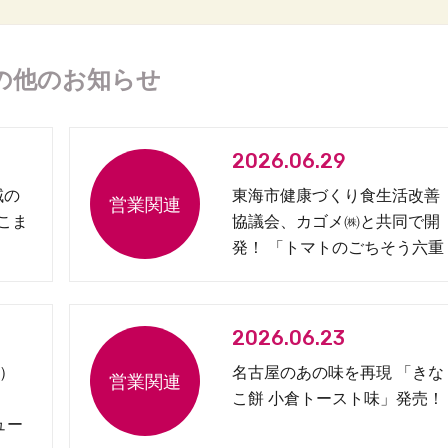
の他のお知らせ
2026.06.29
域の
東海市健康づくり食生活改善
 こま
協議会、カゴメ㈱と共同で開
発！ 「トマトのごちそう六重
奏弁当」を発売
2026.06.23
）
名古屋のあの味を再現 「きな
こ餅 小倉トースト味」発売！
ュー