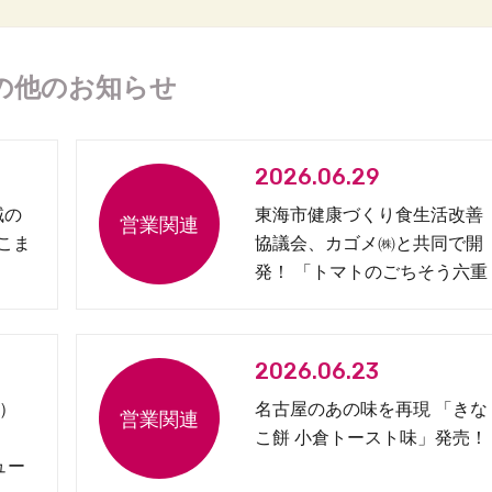
の他のお知らせ
2026.06.29
域の
東海市健康づくり食生活改善
 こま
協議会、カゴメ㈱と共同で開
発！ 「トマトのごちそう六重
奏弁当」を発売
2026.06.23
）
名古屋のあの味を再現 「きな
こ餅 小倉トースト味」発売！
ュー