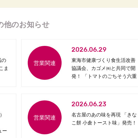
の他のお知らせ
2026.06.29
域の
東海市健康づくり食生活改善
 こま
協議会、カゴメ㈱と共同で開
発！ 「トマトのごちそう六重
奏弁当」を発売
2026.06.23
）
名古屋のあの味を再現 「きな
こ餅 小倉トースト味」発売！
ュー