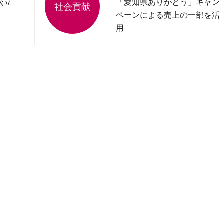
松立
「愛知県ありがとう」キャン
ペーンによる売上の一部を活
用
愛知県の環境保全のために約
２３５万円を贈呈