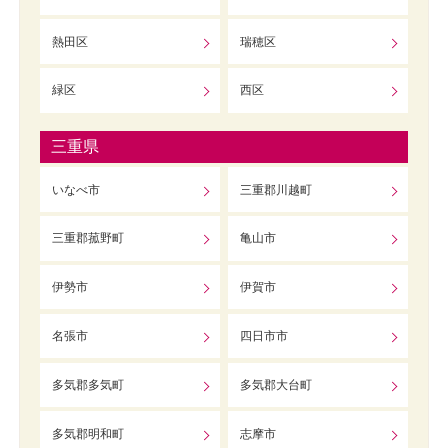
熱田区
瑞穂区
緑区
西区
三重県
いなべ市
三重郡川越町
三重郡菰野町
亀山市
伊勢市
伊賀市
名張市
四日市市
多気郡多気町
多気郡大台町
多気郡明和町
志摩市