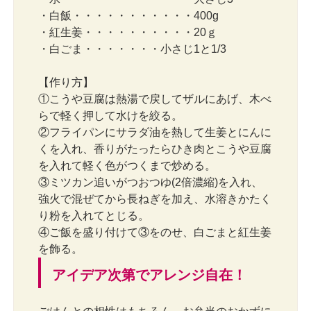
・白飯・・・・・・・・・・・400g
・紅生姜・・・・・・・・・・20ｇ
・白ごま・・・・・・・小さじ1と1/3
【作り方】
①こうや豆腐は熱湯で戻してザルにあげ、木べ
らで軽く押して水けを絞る。
②フライパンにサラダ油を熱して生姜とにんに
くを入れ、香りがたったらひき肉とこうや豆腐
を入れて軽く色がつくまで炒める。
③ミツカン追いがつおつゆ(2倍濃縮)を入れ、
強火で混ぜてから長ねぎを加え、水溶きかたく
り粉を入れてとじる。
④ご飯を盛り付けて③をのせ、白ごまと紅生姜
を飾る。
アイデア次第でアレンジ自在！