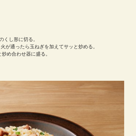
幅のくし形に切る。
、火が通ったら玉ねぎを加えてサッと炒める。
と炒め合わせ器に盛る。