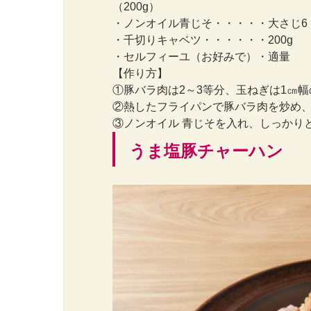
（200g）
・ノンオイル青じそ・・・・・大さじ6
・千切りキャベツ・・・・・・200g
・セルフィーユ（お好みで）・適量
【作り方】
①豚バラ肉は2～3等分、玉ねぎは1㎝
②熱したフライパンで豚バラ肉を炒め
③ノンオイル 青じそを入れ、しっかり
うま塩豚チャーハン