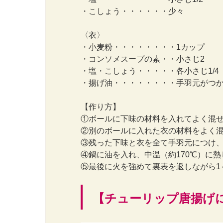
・こしょう・・・・・・少々
〈衣〉
・小麦粉・・・・・・・・1カップ
・コンソメスープの素・・小さじ2
・塩・こしょう・・・・・各小さじ1/4
・揚げ油・・・・・・・・手羽元がつ
【作り方】
①ボールに下味の材料を入れてよく混ぜ
②別のボールに入れた衣の材料をよく混
③残った下味と衣を全て手羽元につけ
④鍋に油を入れ、中温（約170℃）に熱
⑤最後に火を強めて裏表を返しながら1
【チューリップ唐揚げ