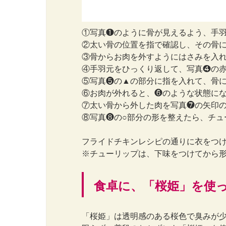
①写真❶のように骨が見えるよう、手
②太い骨の位置を指で確認し、その骨
③骨からお肉を外すようにはさみを入
④手羽元をひっくり返して、写真❹の
⑤写真❺の▲の部分に指を入れて、骨
⑥お肉が外れると、❻のような状態に
⑦太い骨から外した肉を写真❼の矢印
⑧写真❽の○部分の形を整えたら、チュ
フライドチキンレシピの通りに衣をつ
※チューリップは、下味をつけてから
食卓に、「桜姫」を使
「桜姫」は透明感のある桜色で臭みが少