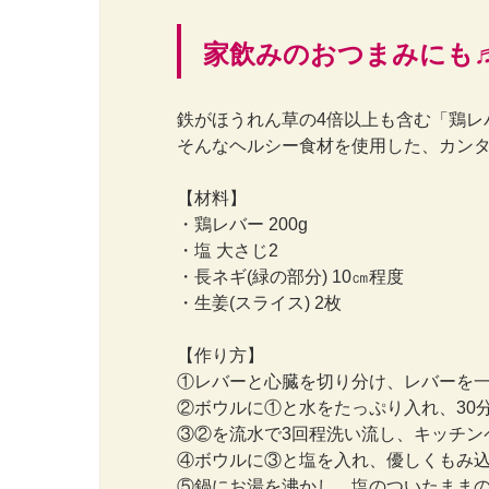
家飲みのおつまみにも
鉄がほうれん草の4倍以上も含む「鶏レ
そんなヘルシー食材を使用した、カンタ
【材料】
・鶏レバー 200g
・塩 大さじ2
・長ネギ(緑の部分) 10㎝程度
・生姜(スライス) 2枚
【作り方】
①レバーと心臓を切り分け、レバーを
②ボウルに①と水をたっぷり入れ、30
③②を流水で3回程洗い流し、キッチン
④ボウルに③と塩を入れ、優しくもみ
⑤鍋にお湯を沸かし、塩のついたままの