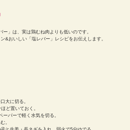
♬
バー」は、実は鶏むね肉よりも低いのです。
ン&おいしい「塩レバー」レシピをお伝えします。
一口大に切る。
分ほど置いておく。
ペーパーで軽く水気を切る。
込む。
④と生姜・長ネギを入れ、弱火で5分ゆでる。