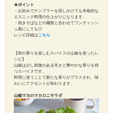
★ポイント
・お好みでナンプラーを回しかけても本格的な
エスニック料理の仕上がりになります。
・焼きそばなどの麺類と合わせてワンディッシ
ュ風にしても◎
レシピ詳細は
こちら
【和の香りを楽しむスパイスの山椒を使ったレ
シピ】
山椒は少し刺激のある辛さと爽やかな香りを持
つスパイスです。
料理に使うことで新たな香りがプラスされ、味
わいにアクセントが加わります。
山椒マヨのマカロニサラダ