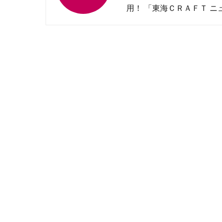
用！ 「東海ＣＲＡＦＴ ニ
サマーオレンジサワー」発