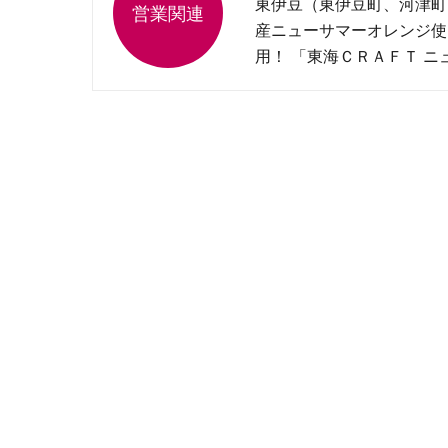
東伊豆（東伊豆町、河津町
産ニューサマーオレンジ使
用！ 「東海ＣＲＡＦＴ ニ
サマーオレンジサワー」発