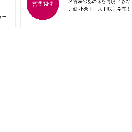
）
名古屋のあの味を再現 「きな
こ餅 小倉トースト味」発売！
ュー
売