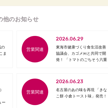
の他のお知らせ
2026.06.29
域の
東海市健康づくり食生活改善
 こま
協議会、カゴメ㈱と共同で開
発！ 「トマトのごちそう六重
奏弁当」を発売
2026.06.23
）
名古屋のあの味を再現 「きな
こ餅 小倉トースト味」発売！
ュー