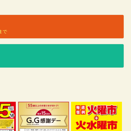
）
日まで