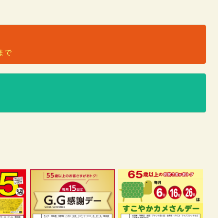
）
日まで