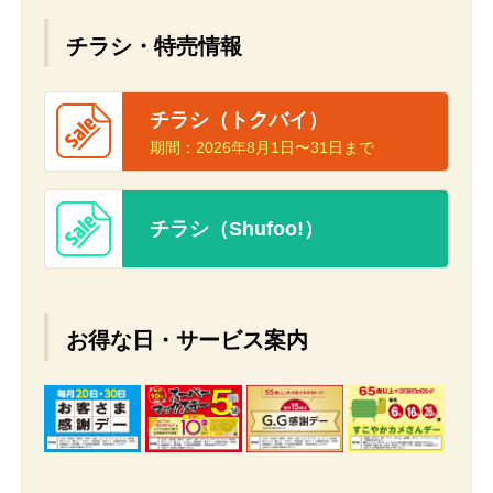
チラシ・特売情報
チラシ（トクバイ）
期間：
2026年8月1日〜31日まで
チラシ（Shufoo!）
お得な日・サービス案内