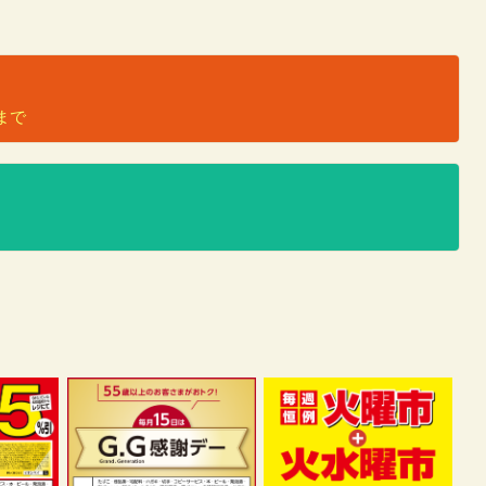
）
日まで