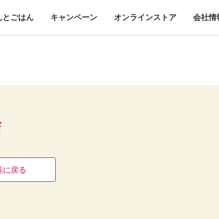
んとごはん
キャンペーン
オンラインストア
会社情
店
覧に戻る