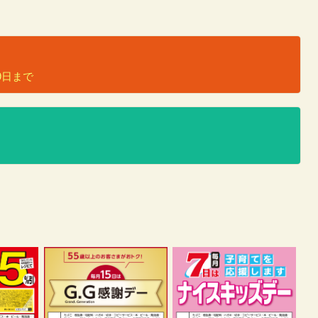
）
月9日まで