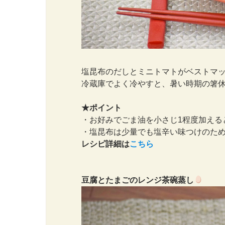
塩昆布のだしとミニトマトがベストマ
冷蔵庫でよく冷やすと、暑い時期の箸
★ポイント
・お好みでごま油を小さじ1程度加える
・塩昆布は少量でも塩辛い味つけのた
レシピ詳細は
こちら
豆腐とたまごのレンジ茶碗蒸し