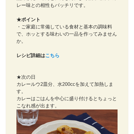
レー味との相性もバッチリです。
★ポイント
・ご家庭に常備している食材と基本の調味料
で、ホッとする味わいの一品を作ってみません
か。
レシピ詳細は
こちら
★次の日
カレールウ2皿分、水200ccを加えて加熱しま
す。
カレーはごはんを中心に盛り付けるとちょっと
こなれ感が出ます。