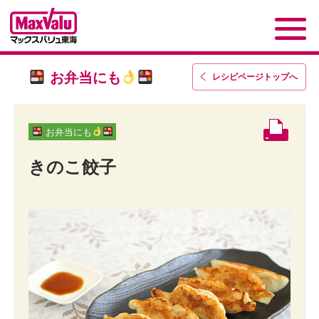
お弁当にも
レシピページトップ
へ
お弁当にも
きのこ餃子