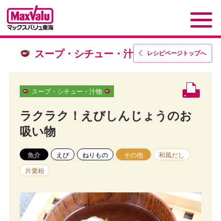
スープ・シチュー・汁物
レシピページトップ
へ
スープ・シチュー・汁物
ラクラク！えびしんじょうのお
吸い物
魚介
えび
ねりもの
その他
和風だし
片栗粉