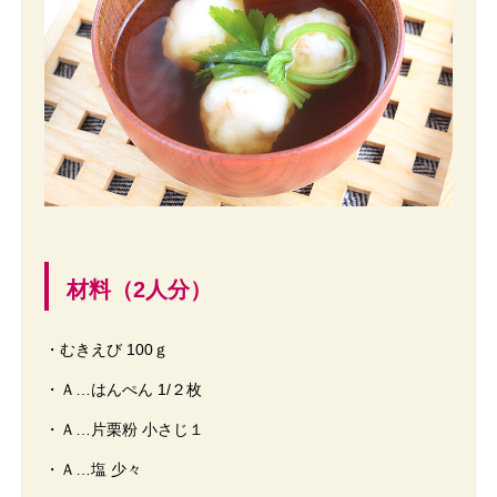
材料（2人分）
・むきえび 100ｇ
・Ａ…はんぺん 1/２枚
・Ａ…片栗粉 小さじ１
・Ａ…塩 少々