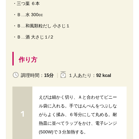
・三つ葉 ６本
・Ｂ…水 300cc
・Ｂ…和風顆粒だし 小さじ１
・Ｂ…酒 大さじ１/２
作り方
調理時間：
15分
１人
あたり
：
92 kcal
えびは細かく切り、Ａと合わせてビニー
ル袋に入れる。手ではんぺんをつぶしな
がらよく揉み、６等分にして丸める。耐
熱皿に並べてラップをかけ、電子レンジ
(500W)で３分加熱する。