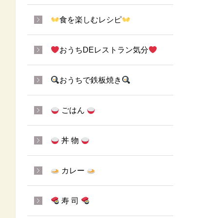
食を楽しむレシピ
おうちDEレストラン気分
おうちで鉄板焼き
ごはん
丼 物
カレー
寿 司