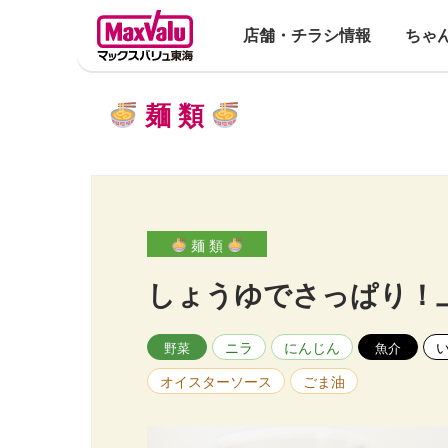
店舗・チラシ情報
ちゃ
麺 類
麺 類
しょうゆでさっぱり！
ニラ
にんじん
野菜
魚介
オイスターソース
ごま油