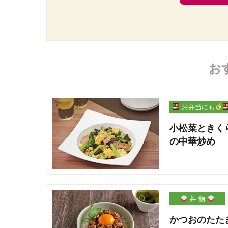
お
お弁当にも
小松菜ときく
の中華炒め
丼 物
かつおのたた