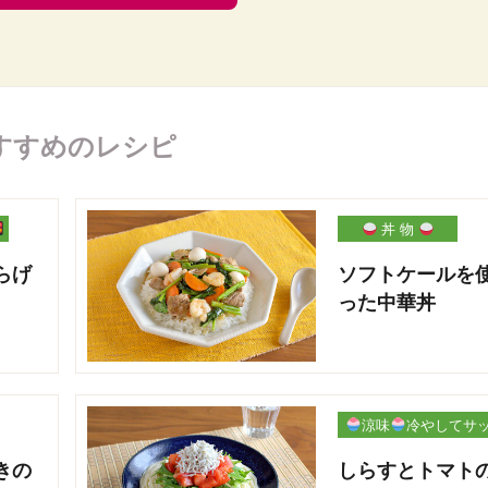
すすめのレシピ
丼 物
らげ
ソフトケールを
った中華丼
涼味
冷やしてサ
パリ
きの
しらすとトマト