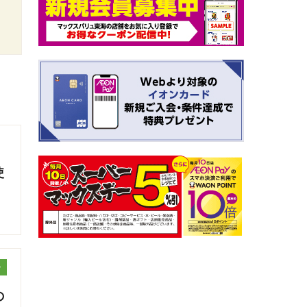
使
ッ
の