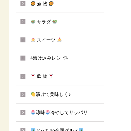
煮 物
サラダ
スイーツ
⁂漬け込みレシピ⁂
飲 物
漬けて美味しく♪
涼味
冷やしてサッパリ
おうちde全国グルメ