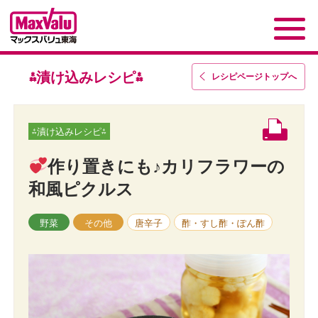
⁂漬け込みレシピ⁂
レシピページトップ
へ
⁂漬け込みレシピ⁂
作り置きにも♪カリフラワーの
和風ピクルス
野菜
その他
唐辛子
酢・すし酢・ぽん酢