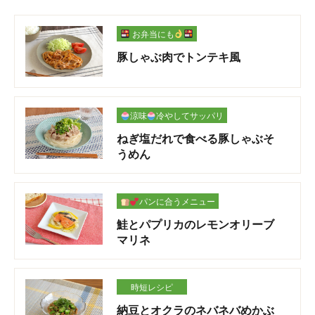
お弁当にも
豚しゃぶ肉でトンテキ風
涼味
冷やしてサッパリ
ねぎ塩だれで食べる豚しゃぶそ
うめん
パンに合うメニュー
鮭とパプリカのレモンオリーブ
マリネ
時短レシピ
納豆とオクラのネバネバめかぶ