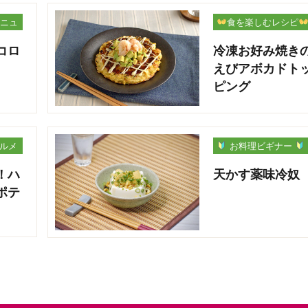
ニュ
食を楽しむレシピ
コロ
冷凍お好み焼き
えびアボカドト
ピング
グルメ
お料理ビギナー
！ハ
天かす薬味冷奴
ポテ