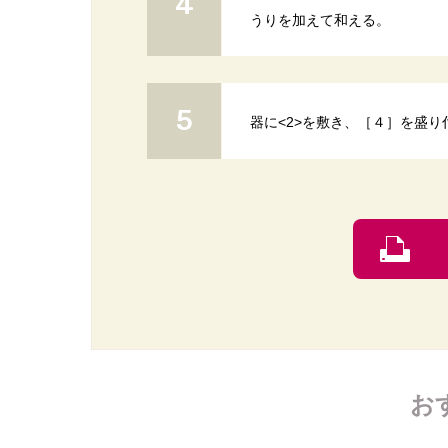
うりを加えて和える。
器に<2>を敷き、［４］を盛
お