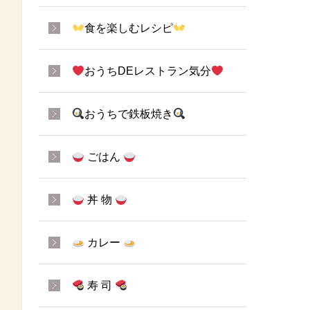
食を楽しむレシピ
おうちDEレストラン気分
おうちで鉄板焼き
ごはん
丼 物
カレー
寿 司