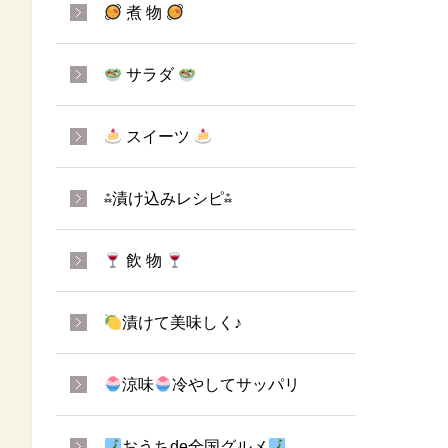
煮 物
サラダ
スイーツ
⁂漬け込みレシピ⁂
飲 物
漬けて美味しく♪
涼味
冷やしてサッパリ
おうちde全国グルメ