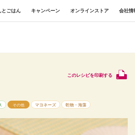
んとごはん
キャンペーン
オンラインストア
会社情
このレシピを印刷する
ス
マヨネーズ
乾物・海藻
その他