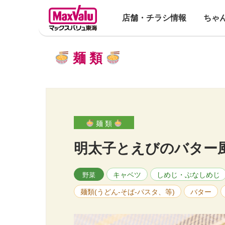
店舗・チラシ情報
ちゃ
麺 類
麺 類
明太子とえびのバター
キャベツ
しめじ・ぶなしめじ
野菜
麺類(うどん-そば-パスタ、等)
バター