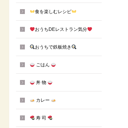
食を楽しむレシピ
おうちDEレストラン気分
おうちで鉄板焼き
ごはん
丼 物
カレー
寿 司