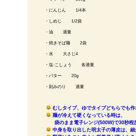
・にんじん 1/4本
・しめじ 1/2袋
・油 適量
・焼きそば麺 2袋
・水 大さじ4
・塩·こしょう 各適量
・バター 20g
・刻みのり 適量
むしタイプ、ゆでタイプどちらでも作
麺が冷えて硬くなっている時は、
袋のまま電子レンジ(500W)で30秒
中身を取り出した明太子の薄皮は、細