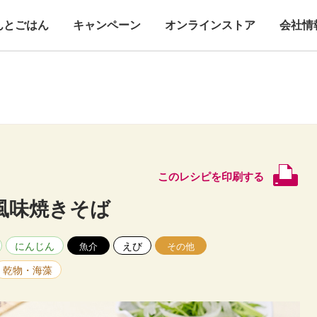
んとごはん
キャンペーン
オンラインストア
会社情
このレシピを印刷する
風味焼きそば
にんじん
えび
魚介
その他
乾物・海藻