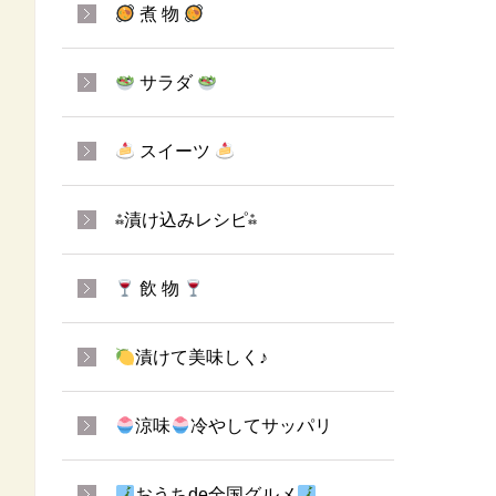
煮 物
サラダ
スイーツ
⁂漬け込みレシピ⁂
飲 物
漬けて美味しく♪
涼味
冷やしてサッパリ
おうちde全国グルメ