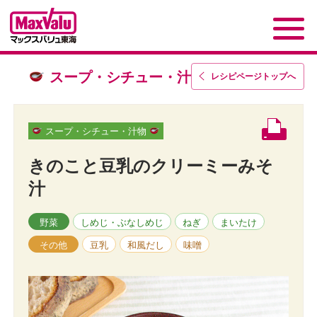
スープ・シチュー・汁物
レシピページトップ
へ
スープ・シチュー・汁物
きのこと豆乳のクリーミーみそ
汁
野菜
しめじ・ぶなしめじ
ねぎ
まいたけ
その他
豆乳
和風だし
味噌