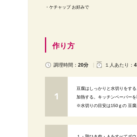
・ケチャップ お好みで
作り方
調理時間：
20分
１人
あたり
：
4
豆腐はしっかりと水切りをする。
加熱する。キッチンペーパーを
※水切りの目安は150ｇの 豆
１・鶏ひき肉・Ａをすべてボウ