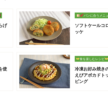
パンに合うメニ
ー
らげ
ソフトケールコ
ッケ
食を楽しむレシピ
を使
冷凍お好み焼き
えびアボカドト
ピング