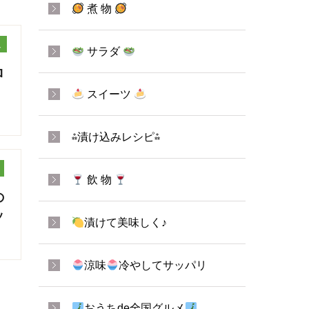
煮 物
ュ
サラダ
ロ
スイーツ
⁂漬け込みレシピ⁂
飲 物
の
ッ
漬けて美味しく♪
涼味
冷やしてサッパリ
おうちde全国グルメ