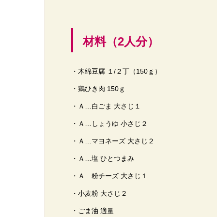
材料（2人分）
・木綿豆腐 １/２丁（150ｇ）
・鶏ひき肉 150ｇ
・Ａ…白ごま 大さじ１
・Ａ…しょうゆ 小さじ２
・Ａ…マヨネーズ 大さじ２
・Ａ…塩 ひとつまみ
・Ａ…粉チーズ 大さじ１
・小麦粉 大さじ２
・ごま油 適量