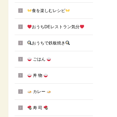
食を楽しむレシピ
おうちDEレストラン気分
おうちで鉄板焼き
ごはん
丼 物
カレー
寿 司