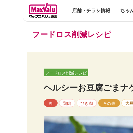
店舗・チラシ情報
ちゃ
フードロス削減レシピ
フードロス削減レシピ
ヘルシーお豆腐ごまナ
鶏肉
ひき肉
大
肉
その他