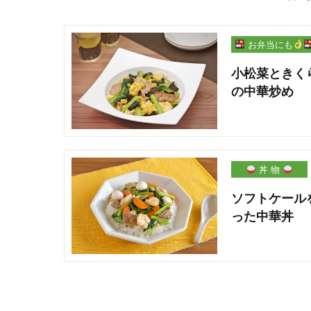
お弁当にも
小松菜ときく
の中華炒め
丼 物
ソフトケール
った中華丼