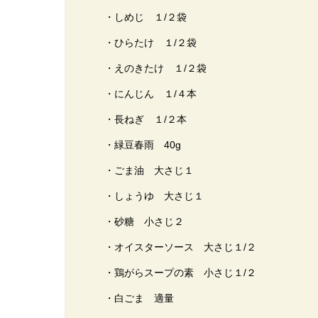
・しめじ １/２袋
・ひらたけ １/２袋
・えのきたけ １/２袋
・にんじん １/４本
・長ねぎ １/２本
・緑豆春雨 40g
・ごま油 大さじ１
・しょうゆ 大さじ１
・砂糖 小さじ２
・オイスターソース 大さじ１/２
・鶏がらスープの素 小さじ１/２
・白ごま 適量