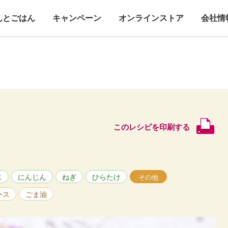
んとごはん
キャンペーン
オンラインストア
会社情
このレシピを印刷する
じ
にんじん
ねぎ
ひらたけ
その他
ース
ごま油