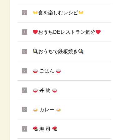
食を楽しむレシピ
おうちDEレストラン気分
おうちで鉄板焼き
ごはん
丼 物
カレー
寿 司