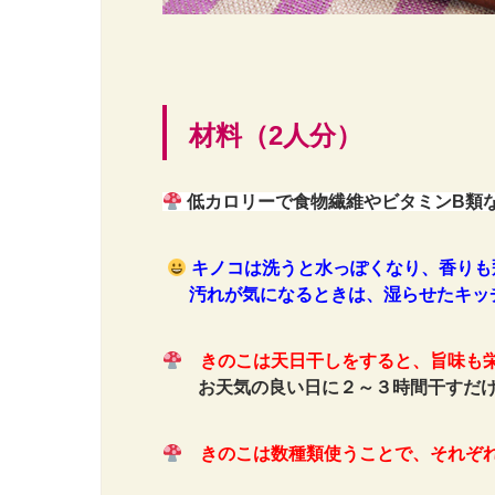
材料（2人分）
低カロリーで食物繊維やビタミンB類
キノコは洗うと水っぽくなり、香りも
汚れが気になるときは、
湿らせたキッ
きのこは天日干しをすると、旨味も
お天気の良い日に２～３時間干すだ
きのこは数種類使うことで、それぞ