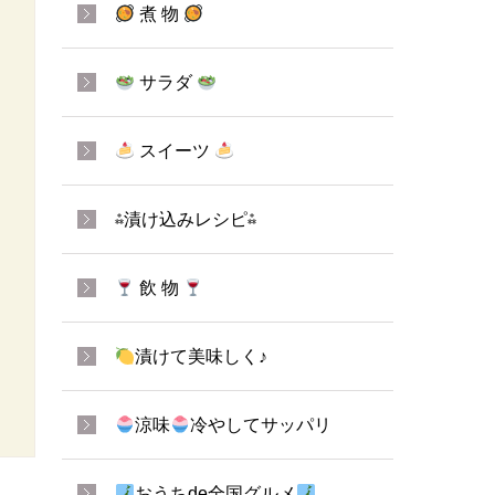
煮 物
サラダ
スイーツ
⁂漬け込みレシピ⁂
飲 物
漬けて美味しく♪
涼味
冷やしてサッパリ
おうちde全国グルメ