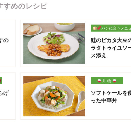
すすめのレシピ
パンに合うメニ
ー
すの
鮭のピカタ大豆
ラタトゥイユソ
ス添え
丼 物
らげ
ソフトケールを
った中華丼