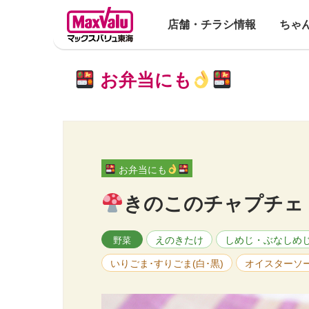
店舗・チラシ情報
ちゃ
お弁当にも
お弁当にも
きのこのチャプチェ
えのきたけ
しめじ・ぶなしめ
野菜
いりごま･すりごま(白･黒)
オイスターソ