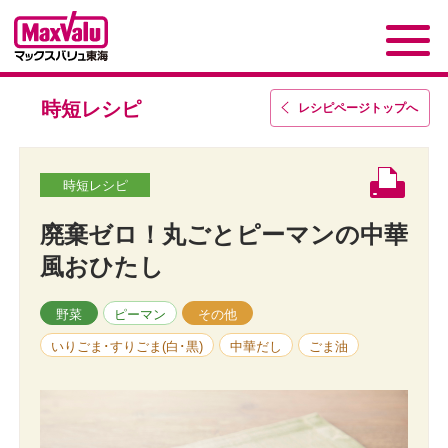
時短レシピ
レシピページトップ
へ
時短レシピ
廃棄ゼロ！丸ごとピーマンの中華
風おひたし
野菜
ピーマン
その他
いりごま･すりごま(白･黒)
中華だし
ごま油