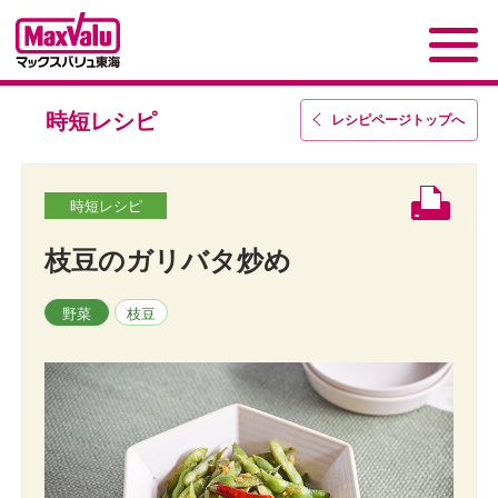
時短レシピ
レシピページトップ
へ
時短レシピ
枝豆のガリバタ炒め
野菜
枝豆