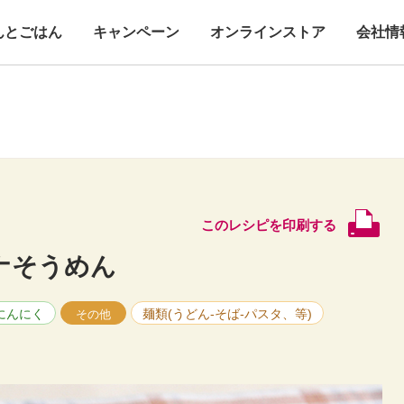
んとごはん
キャンペーン
オンラインストア
会社情
このレシピを印刷する
ナそうめん
にんにく
麺類(うどん-そば-パスタ、等)
その他