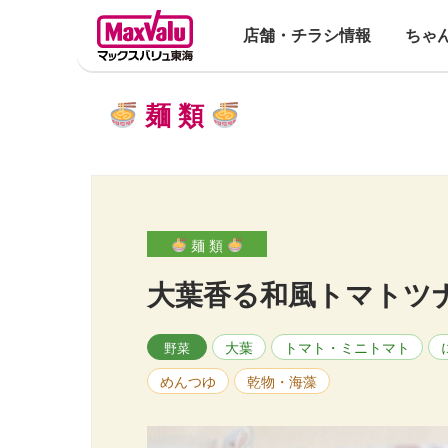
店舗・チラシ情報
ちゃ
麺 類
麺 類
大葉香る和風トマトツ
大葉
トマト・ミニトマト
野菜
めんつゆ
乾物・海藻