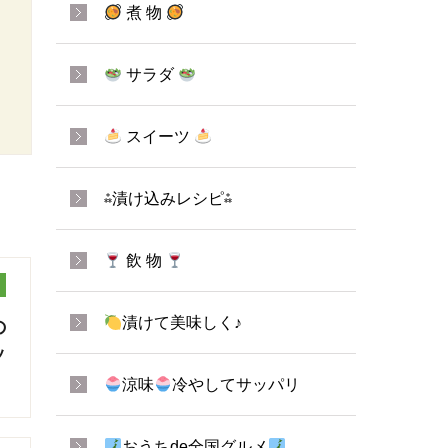
煮 物
サラダ
スイーツ
⁂漬け込みレシピ⁂
飲 物
漬けて美味しく♪
の
ッ
涼味
冷やしてサッパリ
おうちde全国グルメ