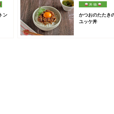
丼 物
トン
かつおのたたき
ユッケ丼