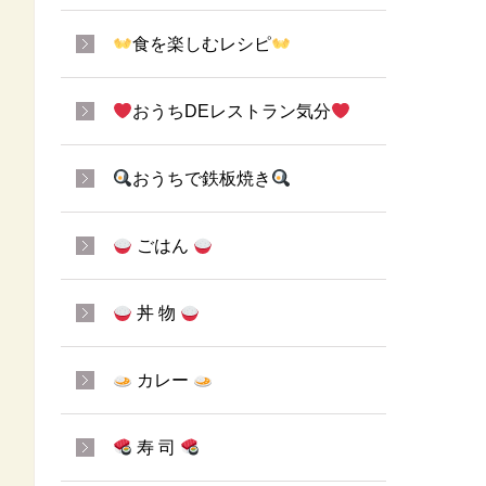
食を楽しむレシピ
おうちDEレストラン気分
おうちで鉄板焼き
ごはん
丼 物
カレー
寿 司