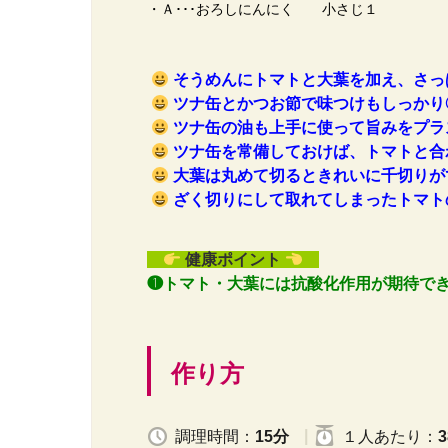
・Ａ･･･おろしにんにく 小さじ１
そうめんにトマトと大葉を加え、さっ
ツナ缶とかつお節で味つけもしっかり
ツナ缶の油も上手に使って旨みをプラ
ツナ缶を常備しておけば、トマトと合
大葉は丸めて切るときれいに千切りが
ざく切りにして取れてしまったトマト
健康ポイント
❶トマト・大葉には抗酸化作用が期待で
作り方
調理時間：
15分
１人
あたり
：
3