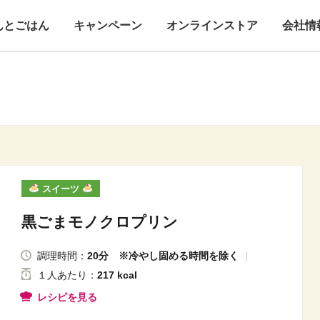
んとごはん
キャンペーン
オンラインストア
会社情
スイーツ
黒ごまモノクロプリン
調理時間：
20分 ※冷やし固める時間を除く
１人
あたり
：
217 kcal
レシピを見る