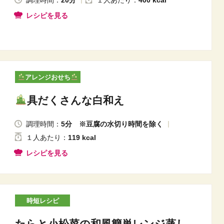
調理時間：
20分
１人
あたり
：
400 kcal
レシピを見る
アレンジおせち
具だくさんな白和え
調理時間：
5分 ※豆腐の水切り時間を除く
１人
あたり
：
119 kcal
レシピを見る
時短レシピ
たらと小松菜の和風簡単レンジ蒸し