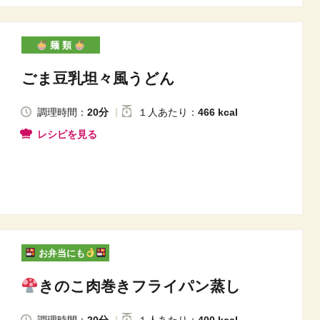
麺 類
ごま豆乳坦々風うどん
調理時間：
20分
１人
あたり
：
466 kcal
レシピを見る
お弁当にも
きのこ肉巻きフライパン蒸し