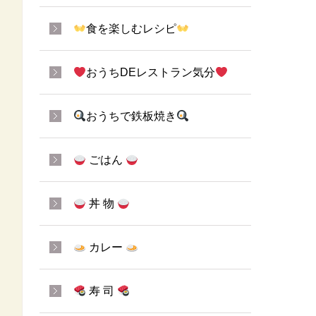
食を楽しむレシピ
おうちDEレストラン気分
おうちで鉄板焼き
ごはん
丼 物
カレー
寿 司