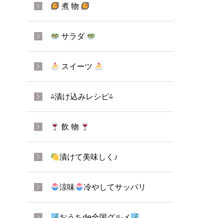
煮 物
サラダ
スイーツ
⁂漬け込みレシピ⁂
飲 物
漬けて美味しく♪
涼味
冷やしてサッパリ
おうちde全国グルメ