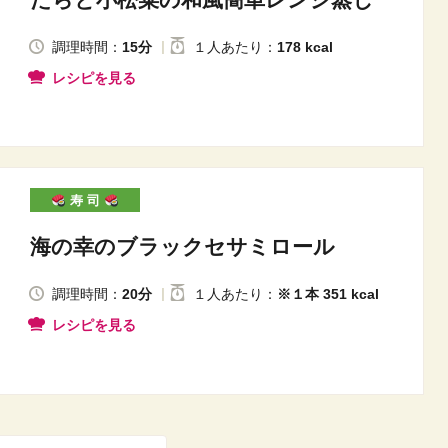
調理時間：
15分
１人
あたり
：
178 kcal
レシピを見る
寿 司
海の幸のブラックセサミロール
調理時間：
20分
１人
あたり
：
※１本 351 kcal
レシピを見る